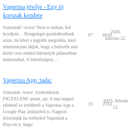
Vaperina jövője - Egy új
korszak kezdete
Sziasztok! :wave: Nem is tudom, hol
2026.
kezdjem… Rengeteget gondolkodtunk
97
6916
március 22.
azon, mi lehet a legjobb megoldás, mert
mindannyian látjuk, hogy a buborék ami
körül vesz minket bármelyik pillanatban
kidurranhat. A lehetőségein…
Vaperina App :tada:
Sziasztok :wave: Androidosok
FIGYELEM! :point_up: A mai nappal
2025. február
19
2163
elérhető és letölthető a Vaperina App a
12.
Google Play áruházból is. Nagyon
köszönjük ha értékeled Vaperinát a
Play-en is :hugs: