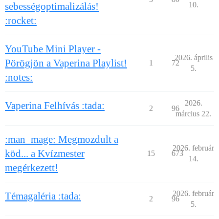
sebességoptimalizálás!
10.
:rocket:
YouTube Mini Player -
2026. április
Pörögjön a Vaperina Playlist!
1
72
5.
:notes:
2026.
Vaperina Felhívás :tada:
2
96
március 22.
:man_mage: Megmozdult a
2026. február
köd... a Kvízmester
15
673
14.
megérkezett!
2026. február
Témagaléria :tada:
2
96
5.