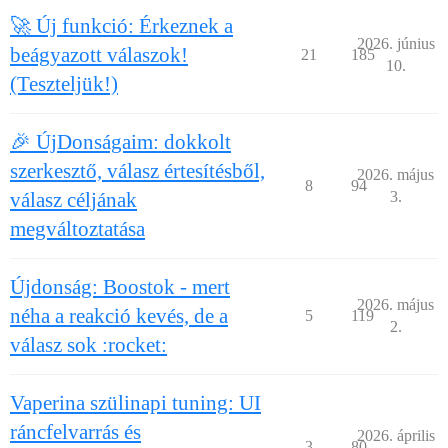
🚀 Új funkció: Érkeznek a
2026. június
beágyazott válaszok!
21
185
10.
(Teszteljük!)
🎉 ÚjDonságaim: dokkolt
szerkesztő, válasz értesítésből,
2026. május
8
94
válasz céljának
3.
megváltoztatása
Újdonság: Boostok - mert
2026. május
néha a reakció kevés, de a
5
119
2.
válasz sok :rocket:
Vaperina szülinapi tuning: UI
ráncfelvarrás és
2026. április
3
80