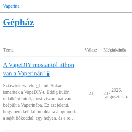
Vaperina
Gépház
Téma
Válasz
Megtekintés
Aktivitás
A VapeDIY mostantól itthon
van a Vaperinán! 🧪
Sziasztok :waving_hand: Sokan
2026.
ismeritek a VapeDIY-t. Eddig külön
21
237
augusztus 5.
oldalként futott, most viszont natívan
beépült a Vaperinába. Ez azt jelenti,
hogy nem kell külön oldalra átugranod:
a saját fiókoddal, egy helyen, és a re…