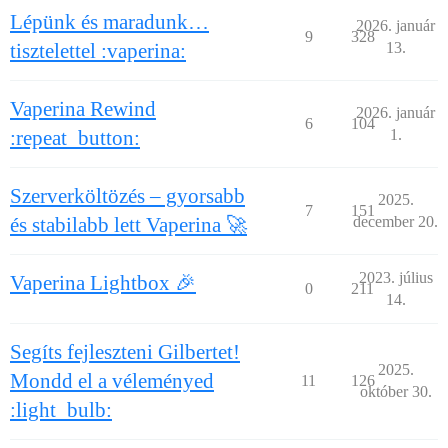
Lépünk és maradunk…
2026. január
9
328
tisztelettel :vaperina:
13.
Vaperina Rewind
2026. január
6
104
:repeat_button:
1.
Szerverköltözés – gyorsabb
2025.
7
151
és stabilabb lett Vaperina 🚀
december 20.
2023. július
Vaperina Lightbox 🎉
0
211
14.
Segíts fejleszteni Gilbertet!
2025.
Mondd el a véleményed
11
126
október 30.
:light_bulb: