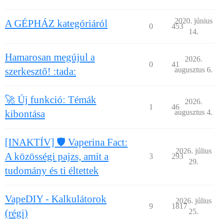
2020. június
A GÉPHÁZ kategóriáról
0
453
14.
Hamarosan megújul a
2026.
0
41
szerkesztő! :tada:
augusztus 6.
🚀 Új funkció: Témák
2026.
1
46
kibontása
augusztus 4.
[INAKTÍV] 🛡️ Vaperina Fact:
2026. július
A közösségi pajzs, amit a
3
293
29.
tudomány és ti éltettek
VapeDIY - Kalkulátorok
2026. július
9
1817
(régi)
25.