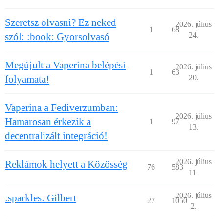
Szeretsz olvasni? Ez neked
2026. július
1
68
szól: :book: Gyorsolvasó
24.
Megújult a Vaperina belépési
2026. július
1
63
folyamata!
20.
Vaperina a Fediverzumban:
2026. július
Hamarosan érkezik a
1
97
13.
decentralizált integráció!
2026. július
Reklámok helyett a Közösség
76
583
11.
2026. július
:sparkles: Gilbert
27
1050
2.