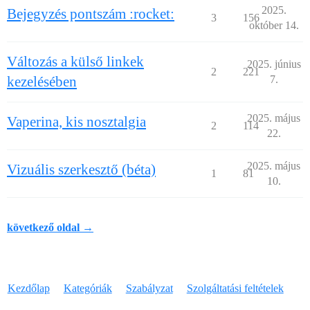
2025.
Bejegyzés pontszám :rocket:
3
156
október 14.
Változás a külső linkek
2025. június
2
221
kezelésében
7.
2025. május
Vaperina, kis nosztalgia
2
114
22.
2025. május
Vizuális szerkesztő (béta)
1
81
10.
következő oldal →
Kezdőlap
Kategóriák
Szabályzat
Szolgáltatási feltételek